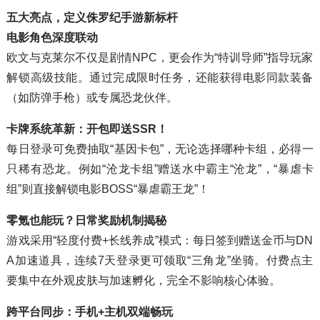
五大亮点，定义侏罗纪手游新标杆
电影角色深度联动
欧文与克莱尔不仅是剧情NPC，更会作为“特训导师”指导玩家
解锁高级技能。通过完成限时任务，还能获得电影同款装备
（如防弹手枪）或专属恐龙伙伴。
卡牌系统革新：开包即送SSR！
每日登录可免费抽取“基因卡包”，无论选择哪种卡组，必得一
只稀有恐龙。例如“沧龙卡组”赠送水中霸主“沧龙”，“暴虐卡
组”则直接解锁电影BOSS“暴虐霸王龙”！
零氪也能玩？日常奖励机制揭秘
游戏采用“轻度付费+长线养成”模式：每日签到赠送金币与DN
A加速道具，连续7天登录更可领取“三角龙”坐骑。付费点主
要集中在外观皮肤与加速孵化，完全不影响核心体验。
跨平台同步：手机+主机双端畅玩