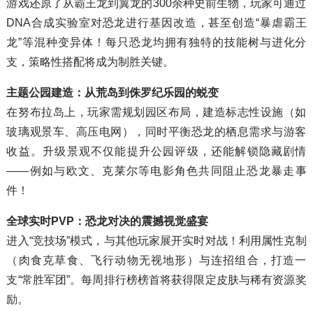
游戏还原了从霸王龙到翼龙的300余种史前生物，玩家可通过
DNA合成实验室对恐龙进行基因改造，甚至创造“暴虐霸王
龙”等混种变异体！每只恐龙均拥有独特的技能树与进化分
支，策略性搭配将成为制胜关键。
主题公园建造：从荒岛到侏罗纪乐园的蜕变
在努布拉岛上，玩家需规划园区布局，建造标志性设施（如
玻璃观景车、高压电网），同时平衡恐龙的栖息需求与游客
收益。升级景观不仅能提升公园评级，还能解锁隐藏剧情
——例如与欧文、克莱尔等电影角色共同阻止恐龙暴走事
件！
全球实时PVP：恐龙对决的震撼视觉盛宴
进入“竞技场”模式，与其他玩家展开实时对战！利用属性克制
（肉食克草食、飞行动物无视地形）与连招组合，打造一
支“常胜军团”。每周排行榜榜首将获得限定皮肤与稀有资源奖
励。