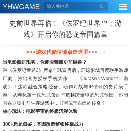
YHWGAME

史前世界再临！《侏罗纪世界™：游
戏》开启你的恐龙帝国篇章
>>>游戏代储值请点击这里<<<
广告
当电影照进现实，你能否驯服史前巨兽？
继《侏罗纪世界3》席卷全球票房后，环球影城再度联手游戏
厂商，推出官方授权手机大作——《Jurassic World™：游
戏》！这款融合策略经营、动作对战与IP情怀的史诗级手
游，从孵化第一枚恐龙蛋到打造横跨全球的恐龙帝国，你能
否在这场史前生存游戏中，书写属于自己的传奇？
核心玩法：电影宇宙的终极沉浸体验
300+恐龙图鉴，基因改造解锁终极战力