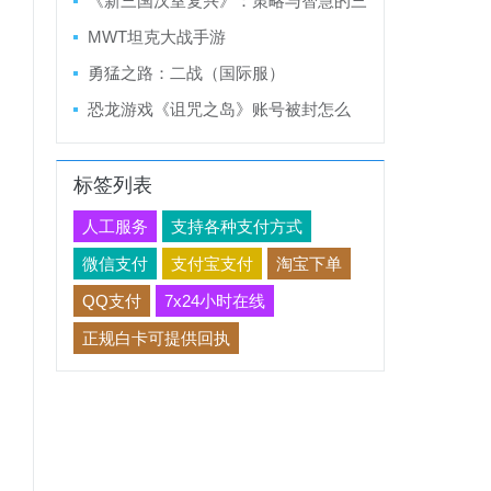
《新三国汉室复兴》：策略与智慧的三
国争霸之旅
MWT坦克大战手游
勇猛之路：二战（国际服）
恐龙游戏《诅咒之岛》账号被封怎么
办？
标签列表
人工服务
支持各种支付方式
微信支付
支付宝支付
淘宝下单
QQ支付
7x24小时在线
正规白卡可提供回执