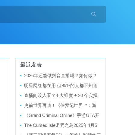

最近发表
2026年还能做抖音直播吗？如何做？
什么是不上榜人气？
明星网红都在用 但99%的人都不知道
的流量黑科技！
直播间没人看？4 大维度 + 20 个实操
技巧，从 0 到万粉快速起量
史前世界再临！《侏罗纪世界™：游
戏》开启你的恐龙帝国篇章
《Grand Criminal Online》手游GTA开
放世界犯罪题材手游的全新体验
The Cursed Isle诅咒之岛2025年4月5
日最新更新版本